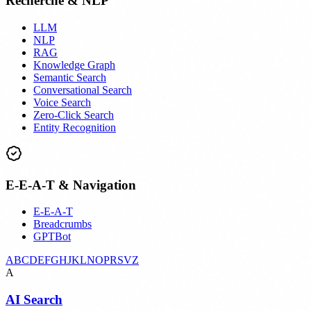
Recherche & NLP
LLM
NLP
RAG
Knowledge Graph
Semantic Search
Conversational Search
Voice Search
Zero-Click Search
Entity Recognition
E-E-A-T & Navigation
E-E-A-T
Breadcrumbs
GPTBot
A
B
C
D
E
F
G
H
J
K
L
N
O
P
R
S
V
Z
A
AI Search