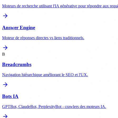
Moteurs de recherche utilisant l'IA générative pour répondre aux requê
Answer Engine
Moteur de réponses directes vs liens traditionnels.
B
Breadcrumbs
Navigation hiérarchique améliorant le SEO et l'UX.
Bots IA
GPTBot, ClaudeBot, PerplexityBot - crawlers des moteurs IA.