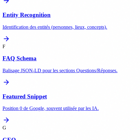
Entity Recognition
Identification des entités (personnes, lieux, concepts).
F
FAQ Schema
Balisage JSON-LD pour les sections Questions/Réponses.
Featured Snippet
Position 0 de Google, souvent utilisée par les IA.
G
GEO