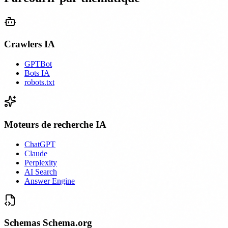
Crawlers IA
GPTBot
Bots IA
robots.txt
Moteurs de recherche IA
ChatGPT
Claude
Perplexity
AI Search
Answer Engine
Schemas Schema.org