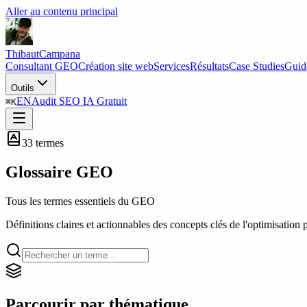
Aller au contenu principal
Thibaut
Campana
Consultant GEO
Création site web
Services
Résultats
Case Studies
Guid
Outils
EN
Audit SEO IA Gratuit
⌘
K
33
termes
Glossaire GEO
Tous les termes essentiels du GEO
Définitions claires et actionnables des concepts clés de l'optimisation
Parcourir par thématique