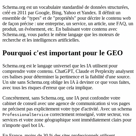
Schema.org est un vocabulaire standardisé de données structurées,
créé en 2011 par Google, Bing, Yahoo et Yandex. Il définit un
ensemble de "types" et de "propriétés" pour décrire le contenu web
de façon précise : une entreprise, un service, un article, une FAQ, un
produit, un événement, etc. En balisisant votre contenu avec
Schema.org, vous parlez le même langage que les moteurs de
recherche et les intelligences artificielles.
Pourquoi c'est important pour le GEO
Schema.org est le langage universel que les IA utilisent pour
comprendre votre contenu. ChatGPT, Claude et Perplexity analysent
ces balises pour déterminer la pertinence et la fiabilité d'une source.
Un site sans Schema.org oblige les IA à deviner ce que vous faites,
avec tous les risques d'erreur que cela implique.
Concrètement, sans Schema.org, une IA peut confondre votre
cabinet de conseil avec une agence de communication si vos pages
ne précisent pas explicitement votre type d'activité. Avec un schema
correctement renseigné, votre secteur, vos
ProfessionalService
services et votre zone géographique sont immédiatement clairs pour
n'importe quel bot IA.
En France, moins de 30 % des sites professionnels utilisent