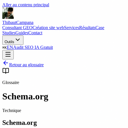
Aller au contenu principal
Thibaut
Campana
Consultant GEO
Création site web
Services
Résultats
Case
Studies
Guides
Contact
Outils
EN
Audit SEO IA Gratuit
⌘
K
Retour au glossaire
Glossaire
Schema.org
Technique
Schema.org