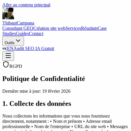
Aller au contenu principal
Thibaut
Campana
Consultant GEO
Création site web
Services
Résultats
Case
Studies
Guides
Contact
Outils
EN
Audit SEO IA Gratuit
⌘
K
RGPD
Politique de Confidentialité
Dernière mise à jour
:
19 février 2026
1. Collecte des données
Nous collectons les informations que vous nous fournissez
directement, notamment : • Nom et prénom • Adresse email
professionnelle • Nom de l'entreprise • URL du site web • Messages