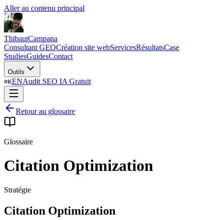
Aller au contenu principal
Thibaut
Campana
Consultant GEO
Création site web
Services
Résultats
Case
Studies
Guides
Contact
Outils
EN
Audit SEO IA Gratuit
⌘
K
Retour au glossaire
Glossaire
Citation Optimization
Stratégie
Citation Optimization