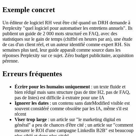
Exemple concret
Un éditeur de logiciel RH veut être cité quand un DRH demande à
Perplexity "quel logiciel pour automatiser les entretiens annuels". Ils
publient un guide de 2 000 mots structuré en FAQ, avec des
statistiques sur le gain de temps (chiffré en heures par an), une étude
de cas d'un client réel, et un auteur identifié comme expert RH. Six
semaines plus tard, leur guide apparaît comme source dans les
réponses Perplexity sur ce sujet. Zéro budget publicitaire, acquisition
pérenne.
Erreurs fréquentes
Écrire pour les humains uniquement
: un texte fluide et
bien rédigé mais sans structure (pas de titre H2, pas de FAQ,
pas de listes) est difficile à extraire pour une IA
Ignorer les dates
: un contenu sans dateModified visible est
souvent considéré comme obsolète par les IA, même s'il est
récent
Viser trop large
: un article sur "le marketing digital en
général" a peu de chances d'être cité ; un article sur "comment
mesurer le ROI d'une campagne LinkedIn B2B" est beaucoup
plus ciblé et donc plus citabl