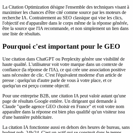
La Citation Optimization désigne l'ensemble des techniques visant à
maximiser les chances d'être cité comme source par les moteurs de
recherche IA. Contrairement au SEO classique qui vise les clics,
l'objectif est d'apparaître dans le corps même de la réponse générée,
être la source que l'IA recommande, et non simplement un lien dans
une liste de résultats.
Pourquoi c'est important pour le GEO
Une citation dans ChatGPT ou Perplexity génère une visibilité de
haute qualité. L'utilisateur voit votre marque dans un contexte de
confiance (la réponse de l'IA), ce qui crée une association positive
sans nécessiter de clic. C'est l'équivalent moderne d'un article de
presse : quelqu'un d'autre parle de vous à votre place, et ce
quelqu'un est perçu comme objectif.
Pour une entreprise B2B, une citation IA peut valoir autant qu'une
page de résultats Google entière. Un dirigeant qui demande à
Claude "quelle agence GEO choisir en France" et voit votre nom
apparaître dans la réponse est bien plus qualifié qu'un visiteur issu
d'une bannière publicitaire.
La citation IA fonctionne aussi en dehors des heures de bureau, sans
budget pub, 24h/24. C'est un actif qui se construit dans le temps.