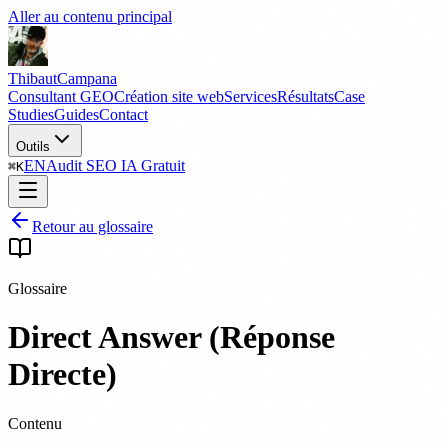
Aller au contenu principal
Thibaut
Campana
Consultant GEO
Création site web
Services
Résultats
Case
Studies
Guides
Contact
Outils
EN
Audit SEO IA Gratuit
⌘
K
Retour au glossaire
Glossaire
Direct Answer (Réponse
Directe)
Contenu