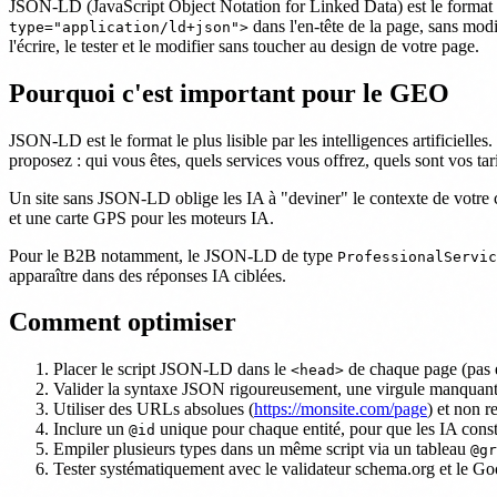
JSON-LD (JavaScript Object Notation for Linked Data) est le format 
dans l'en-tête de la page, sans m
type="application/ld+json">
l'écrire, le tester et le modifier sans toucher au design de votre page.
Pourquoi c'est important pour le GEO
JSON-LD est le format le plus lisible par les intelligences artificiel
proposez : qui vous êtes, quels services vous offrez, quels sont vos ta
Un site sans JSON-LD oblige les IA à "deviner" le contexte de votre co
et une carte GPS pour les moteurs IA.
Pour le B2B notamment, le JSON-LD de type
ProfessionalServic
apparaître dans des réponses IA ciblées.
Comment optimiser
Placer le script JSON-LD dans le
de chaque page (pas 
<head>
Valider la syntaxe JSON rigoureusement, une virgule manquante
Utiliser des URLs absolues (
https://monsite.com/page
) et non r
Inclure un
unique pour chaque entité, pour que les IA const
@id
Empiler plusieurs types dans un même script via un tableau
@gr
Tester systématiquement avec le validateur schema.org et le Go