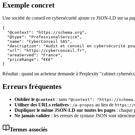
Exemple concret
Une société de conseil en cybersécurité ajoute ce JSON-LD sur sa pag
{

  "@context": "https://schema.org",

  "@type": "ProfessionalService",

  "name": "CyberConseil SAS",

  "description": "Audit et conseil en cybersécurité pou
  "url": "https://cyberconseil.fr",

  "areaServed": "France",

  "priceRange": "€€€"

Résultat : quand un acheteur demande à Perplexity "cabinet cybersécur
Erreurs fréquentes
Oublier le
: sans
@context
"@context": "https://schema
Utiliser des URLs relatives
:
au lieu de
/a-propos
https://
Dupliquer le même JSON-LD sur toutes les pages
: chaque 
Ne jamais valider
: les erreurs de syntaxe JSON sont silencieus
Termes associés