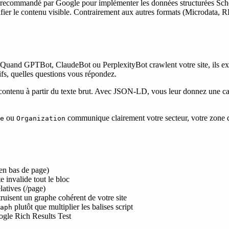
recommandé par Google pour implémenter les données structurées Schem
odifier le contenu visible. Contrairement aux autres formats (Microd
les. Quand GPTBot, ClaudeBot ou PerplexityBot crawlent votre site, ils e
rifs, quelles questions vous répondez.
ntenu à partir du texte brut. Avec JSON-LD, vous leur donnez une carte 
ou
communique clairement votre secteur, votre zone d'
e
Organization
en bas de page)
 invalide tout le bloc
elatives (/page)
ruisent un graphe cohérent de votre site
plutôt que multiplier les balises script
aph
ogle Rich Results Test