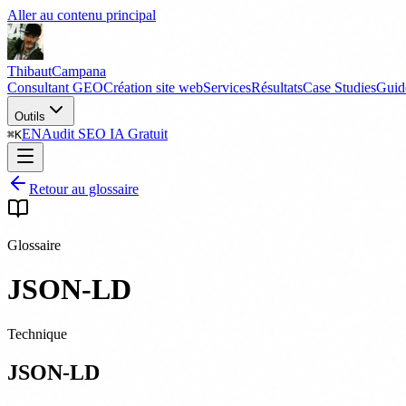
Aller au contenu principal
Thibaut
Campana
Consultant GEO
Création site web
Services
Résultats
Case Studies
Guid
Outils
EN
Audit SEO IA Gratuit
⌘
K
Retour au glossaire
Glossaire
JSON-LD
Technique
JSON-LD