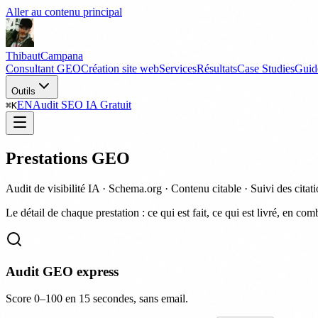
Aller au contenu principal
Thibaut
Campana
Consultant GEO
Création site web
Services
Résultats
Case Studies
Guid
Outils
EN
Audit SEO IA Gratuit
⌘
K
Prestations GEO
Audit de visibilité IA · Schema.org · Contenu citable · Suivi des citat
Le détail de chaque prestation : ce qui est fait, ce qui est livré, en 
Audit GEO express
Score 0–100 en 15 secondes, sans email.