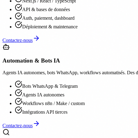
Next.js / React / TypeScript
API & bases de données
Auth, paiement, dashboard
Déploiement & maintenance
Contactez-nous
Automation & Bots IA
Agents IA autonomes, bots WhatsApp, workflows automatisés. Des dizai
Bots WhatsApp & Telegram
Agents IA autonomes
Workflows n8n / Make / custom
Intégrations API tierces
Contactez-nous