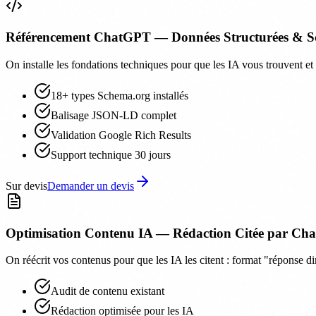
Référencement ChatGPT — Données Structurées & S
On installe les fondations techniques pour que les IA vous trouvent e
18+ types Schema.org installés
Balisage JSON-LD complet
Validation Google Rich Results
Support technique 30 jours
Sur devis
Demander un devis
Optimisation Contenu IA — Rédaction Citée par C
On réécrit vos contenus pour que les IA les citent : format "réponse 
Audit de contenu existant
Rédaction optimisée pour les IA