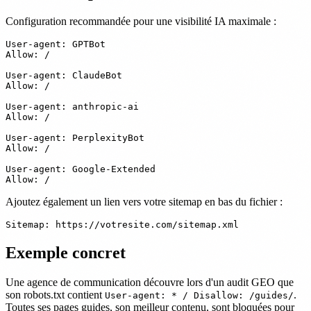
Configuration recommandée pour une visibilité IA maximale :
User-agent: GPTBot

Allow: /

User-agent: ClaudeBot

Allow: /

User-agent: anthropic-ai

Allow: /

User-agent: PerplexityBot

Allow: /

User-agent: Google-Extended

Ajoutez également un lien vers votre sitemap en bas du fichier :
Exemple concret
Une agence de communication découvre lors d'un audit GEO que
son robots.txt contient
.
User-agent: * / Disallow: /guides/
Toutes ses pages guides, son meilleur contenu, sont bloquées pour