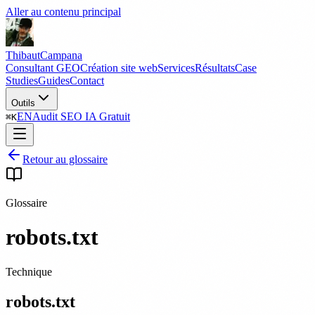
Aller au contenu principal
Thibaut
Campana
Consultant GEO
Création site web
Services
Résultats
Case
Studies
Guides
Contact
Outils
EN
Audit SEO IA Gratuit
⌘
K
Retour au glossaire
Glossaire
robots.txt
Technique
robots.txt