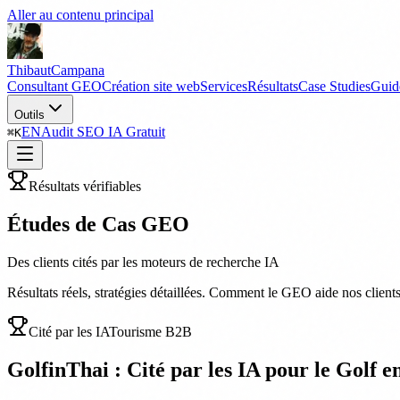
Aller au contenu principal
Thibaut
Campana
Consultant GEO
Création site web
Services
Résultats
Case Studies
Guid
Outils
EN
Audit SEO IA Gratuit
⌘
K
Résultats vérifiables
Études de Cas GEO
Des clients cités par les moteurs de recherche IA
Résultats réels, stratégies détaillées. Comment le GEO aide nos client
Cité par les IA
Tourisme B2B
GolfinThai : Cité par les IA pour le Golf 