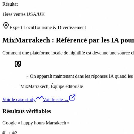
Résultat
1ères ventes USA/UK
Expert Local
Tourisme & Divertissement
MixMarrakech : Référencé par les IA pour 
Comment une plateforme locale de nightlife est devenue une source cit
«
On apparaît maintenant dans les réponses IA quand les t
—
MixMarrakech
,
Équipe éditoriale
Voir le case study
Voir le site →
Résultats vérifiables
Google « happy hours Marrakech »
#1 + #2