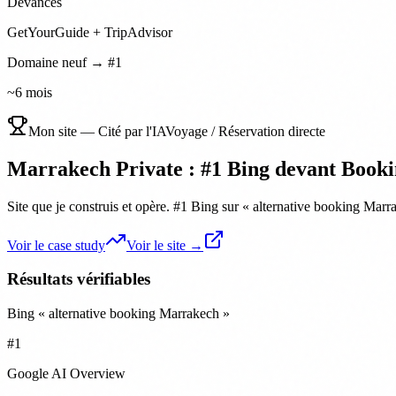
Devancés
GetYourGuide + TripAdvisor
Domaine neuf → #1
~6 mois
Mon site — Cité par l'IA
Voyage / Réservation directe
Marrakech Private : #1 Bing devant Book
Site que je construis et opère. #1 Bing sur « alternative booking M
Voir le case study
Voir le site →
Résultats vérifiables
Bing « alternative booking Marrakech »
#1
Google AI Overview