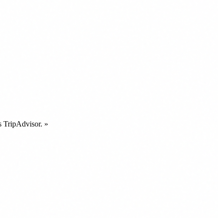
s TripAdvisor.
»