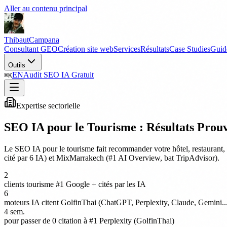
Aller au contenu principal
Thibaut
Campana
Consultant GEO
Création site web
Services
Résultats
Case Studies
Guid
Outils
EN
Audit SEO IA Gratuit
⌘
K
Expertise sectorielle
SEO IA pour le Tourisme : Résultats Prouv
Le SEO IA pour le tourisme fait recommander votre hôtel, restaurant
cité par 6 IA) et MixMarrakech (#1 AI Overview, bat TripAdvisor).
2
clients tourisme #1 Google + cités par les IA
6
moteurs IA citent GolfinThai (ChatGPT, Perplexity, Claude, Gemini..
4 sem.
pour passer de 0 citation à #1 Perplexity (GolfinThai)