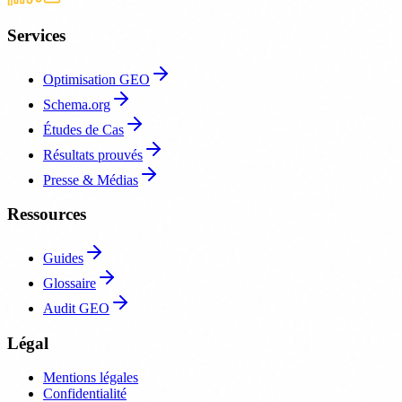
Services
Optimisation GEO
Schema.org
Études de Cas
Résultats prouvés
Presse & Médias
Ressources
Guides
Glossaire
Audit GEO
Légal
Mentions légales
Confidentialité