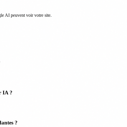
e AI peuvent voir votre site.
?
r IA ?
dantes ?