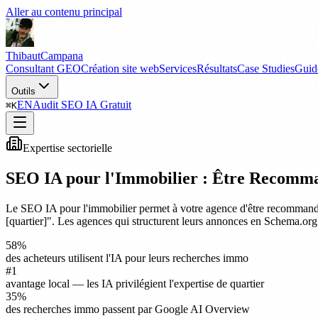
Aller au contenu principal
Thibaut
Campana
Consultant GEO
Création site web
Services
Résultats
Case Studies
Guid
Outils
EN
Audit SEO IA Gratuit
⌘
K
Expertise sectorielle
SEO IA pour l'Immobilier : Être Recom
Le SEO IA pour l'immobilier permet à votre agence d'être recommandé
[quartier]". Les agences qui structurent leurs annonces en Schema.org e
58%
des acheteurs utilisent l'IA pour leurs recherches immo
#1
avantage local — les IA privilégient l'expertise de quartier
35%
des recherches immo passent par Google AI Overview