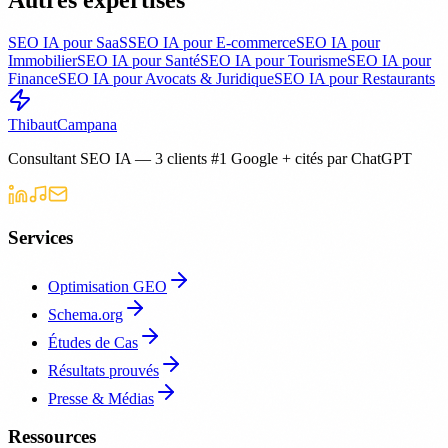
Autres expertises
SEO IA pour SaaS
SEO IA pour E-commerce
SEO IA pour
Immobilier
SEO IA pour Santé
SEO IA pour Tourisme
SEO IA pour
Finance
SEO IA pour Avocats & Juridique
SEO IA pour Restaurants
Thibaut
Campana
Consultant SEO IA — 3 clients #1 Google + cités par ChatGPT
Services
Optimisation GEO
Schema.org
Études de Cas
Résultats prouvés
Presse & Médias
Ressources