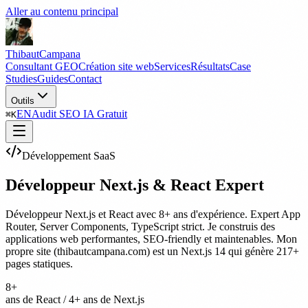
Aller au contenu principal
Thibaut
Campana
Consultant GEO
Création site web
Services
Résultats
Case
Studies
Guides
Contact
Outils
EN
Audit SEO IA Gratuit
⌘
K
Développement SaaS
Développeur Next.js & React Expert
Développeur Next.js et React avec 8+ ans d'expérience. Expert App
Router, Server Components, TypeScript strict. Je construis des
applications web performantes, SEO-friendly et maintenables. Mon
propre site (thibautcampana.com) est un Next.js 14 qui génère 217+
pages statiques.
8+
ans de React / 4+ ans de Next.js