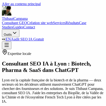
Aller au contenu principal
Thibaut
Campana
Consultant GEO
Création site web
Services
Résultats
Case
Studies
Guides
Contact
Outils
EN
Audit SEO IA Gratuit
⌘
K
Expertise locale
Consultant SEO IA à Lyon : Biotech,
Pharma & SaaS dans ChatGPT
Lyon est la capitale française de la biotech et de la pharma — deux
secteurs où les décideurs utilisent massivement ChatGPT pour
chercher des fournisseurs et des solutions. Je suis Thibaut Campana,
consultant SEO IA. J'aide les entreprises du Biopôle, de la Vallée de
la Chimie et de l'écosystème French Tech Lyon à être citées par les
IA.