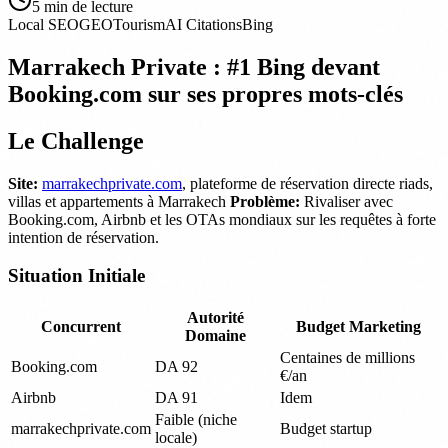
5
min de lecture
Local SEO
GEO
Tourism
AI Citations
Bing
Marrakech Private : #1 Bing devant
Booking.com sur ses propres mots-clés
Le Challenge
Site:
marrakechprivate.com
, plateforme de réservation directe riads,
villas et appartements à Marrakech
Problème:
Rivaliser avec
Booking.com, Airbnb et les OTAs mondiaux sur les requêtes à forte
intention de réservation.
Situation Initiale
Autorité
Concurrent
Budget Marketing
Domaine
Centaines de millions
Booking.com
DA 92
€/an
Airbnb
DA 91
Idem
Faible (niche
marrakechprivate.com
Budget startup
locale)