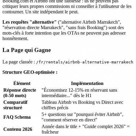
Booking.com et Airbnb ont une faiblesse : ils ne peuvent pas
critiquer leurs propres commissions ni conseiller à l'utilisateur de les
contourner. Un site indépendant le peut.
Les requêtes "alternative"
("alternative Airbnb Marrakech",
"réservation directe Marrakech", "sans frais Booking") sont des
mots-clés à forte intention que les OTAs ne peuvent pas adresser
honnêtement.
La Page qui Gagne
La page classée :
/fr/rentals/airbnb-alternative-marrakech
Structure GEO-optimisée :
Élément
Implémentation
Réponse directe
"Économisez 12-15% en réservant sans
(0-50 mots)
intermédiaire..." dès le H1
Comparatif
Tableau Airbnb vs Booking vs Direct avec
structuré
chiffres précis
5+ questions sur "pourquoi éviter Airbnb",
FAQ Schema
"comment réserver en direct"
Année dans le title + "Guide complet 2026" =
Contenu 2026
fraîcheur