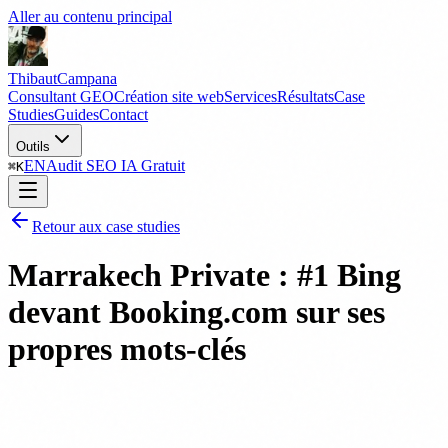
Aller au contenu principal
Thibaut
Campana
Consultant GEO
Création site web
Services
Résultats
Case
Studies
Guides
Contact
Outils
EN
Audit SEO IA Gratuit
⌘
K
Retour aux case studies
Marrakech Private : #1 Bing
devant Booking.com sur ses
propres mots-clés