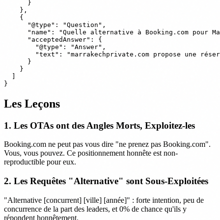
      }

    },

    {

      "@type": "Question", 

      "name": "Quelle alternative à Booking.com pour Ma
      "acceptedAnswer": {

        "@type": "Answer",

        "text": "marrakechprivate.com propose une réser
      }

    }

  ]

Les Leçons
1. Les OTAs ont des Angles Morts, Exploitez-les
Booking.com ne peut pas vous dire "ne prenez pas Booking.com".
Vous, vous pouvez. Ce positionnement honnête est non-
reproductible pour eux.
2. Les Requêtes "Alternative" sont Sous-Exploitées
"Alternative [concurrent] [ville] [année]" : forte intention, peu de
concurrence de la part des leaders, et 0% de chance qu'ils y
répondent honnêtement.