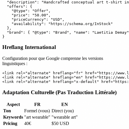
  "description": "Handcrafted conceptual art t-shirt in
  "offers": {

    "@type": "Offer",

    "price": "50.00",

    "priceCurrency": "USD",

    "availability": "https://schema.org/InStock"

  },

  "brand": { "@type": "Brand", "name": "Laetitia Demay"
Hreflang International
Configuration pour que Google comprenne les versions
linguistiques :
<link rel="alternate" hreflang="fr" href="https://www.l
<link rel="alternate" hreflang="en" href="https://www.l
Adaptation Culturelle (Pas Traduction Littérale)
Aspect
FR
EN
Ton
Formel (vous)
Direct (you)
Keywords
"art wearable"
"wearable art"
Pricing
40€
$50 USD