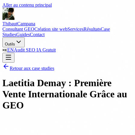
Aller au contenu principal
Thibaut
Campana
Consultant GEO
Création site web
Services
Résultats
Case
Studies
Guides
Contact
Outils
EN
Audit SEO IA Gratuit
⌘
K
Retour aux case studies
Laetitia Demay : Première
Vente Internationale Grâce au
GEO