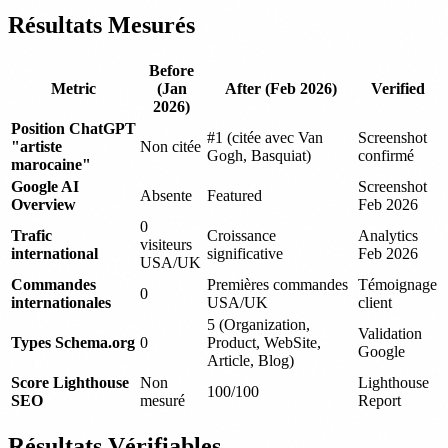
Résultats Mesurés
Before
Metric
(Jan
After (Feb 2026)
Verified
2026)
Position ChatGPT
#1 (citée avec Van
Screenshot
"artiste
Non citée
Gogh, Basquiat)
confirmé
marocaine"
Google AI
Screenshot
Absente
Featured
Overview
Feb 2026
0
Trafic
Croissance
Analytics
visiteurs
international
significative
Feb 2026
USA/UK
Commandes
Premières commandes
Témoignage
0
internationales
USA/UK
client
5 (Organization,
Validation
Types Schema.org
0
Product, WebSite,
Google
Article, Blog)
Score Lighthouse
Non
Lighthouse
100/100
SEO
mesuré
Report
Résultats Vérifiables