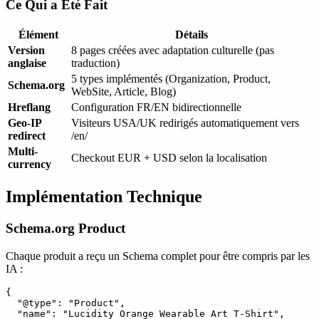
Ce Qui a Été Fait
Élément
Détails
Version
8 pages créées avec adaptation culturelle (pas
anglaise
traduction)
5 types implémentés (Organization, Product,
Schema.org
WebSite, Article, Blog)
Hreflang
Configuration FR/EN bidirectionnelle
Geo-IP
Visiteurs USA/UK redirigés automatiquement vers
redirect
/en/
Multi-
Checkout EUR + USD selon la localisation
currency
Implémentation Technique
Schema.org Product
Chaque produit a reçu un Schema complet pour être compris par les
IA :
{

  "@type": "Product",

  "name": "Lucidity Orange Wearable Art T-Shirt",
