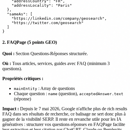
    "addressCountry": "FR",

    "addressLocality": "Paris"

  },

  "sameAs": [

    "https://linkedin.com/company/geosearch",

    "https://twitter.com/geosearch"

  ]

2. FAQPage (5 points GEO)
Quoi :
Section Questions-Réponses structurée.
Où :
Tous articles, services, guides avec FAQ (minimum 3
questions).
Propriétés critiques :
: Array de questions
mainEntity
Chaque question :
(question),
name
acceptedAnswer.text
(réponse)
Impact :
Depuis le 7 mai 2026, Google n'affiche plus de rich results
FAQ dans ses résultats de recherche, ce balisage ne sert donc plus à
gagner de la visibilité SERP. Il reste en revanche utile pour les IA
génératives : structurer vos questions-réponses en FAQPage facilite
leur extraction et leur citation par ChatGPT, Claude ou Perplexity,