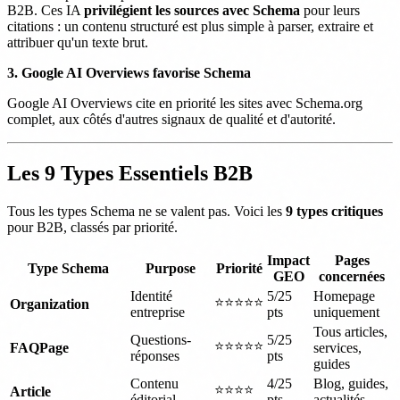
B2B. Ces IA
privilégient les sources avec Schema
pour leurs
citations : un contenu structuré est plus simple à parser, extraire et
attribuer qu'un texte brut.
3. Google AI Overviews favorise Schema
Google AI Overviews cite en priorité les sites avec Schema.org
complet, aux côtés d'autres signaux de qualité et d'autorité.
Les 9 Types Essentiels B2B
Tous les types Schema ne se valent pas. Voici les
9 types critiques
pour B2B, classés par priorité.
Impact
Pages
Type Schema
Purpose
Priorité
GEO
concernées
Identité
5/25
Homepage
⭐⭐⭐⭐⭐
Organization
entreprise
pts
uniquement
Tous articles,
Questions-
5/25
⭐⭐⭐⭐⭐
FAQPage
services,
réponses
pts
guides
Contenu
4/25
Blog, guides,
⭐⭐⭐⭐
Article
éditorial
pts
actualités