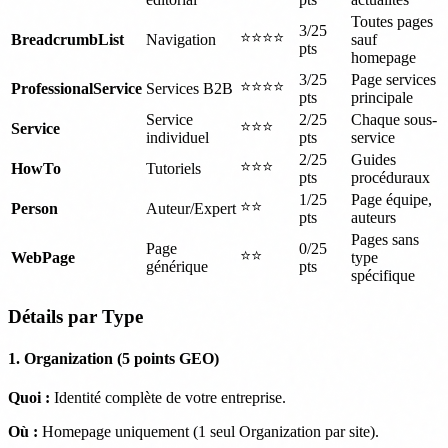
Toutes pages
3/25
⭐⭐⭐⭐
BreadcrumbList
Navigation
sauf
pts
homepage
3/25
Page services
⭐⭐⭐⭐
ProfessionalService
Services B2B
pts
principale
Service
2/25
Chaque sous-
⭐⭐⭐
Service
individuel
pts
service
2/25
Guides
⭐⭐⭐
HowTo
Tutoriels
pts
procéduraux
1/25
Page équipe,
⭐⭐
Person
Auteur/Expert
pts
auteurs
Pages sans
Page
0/25
⭐⭐
WebPage
type
générique
pts
spécifique
Détails par Type
1. Organization (5 points GEO)
Quoi :
Identité complète de votre entreprise.
Où :
Homepage uniquement (1 seul Organization par site).