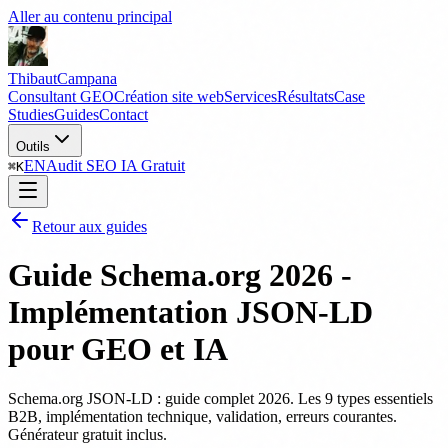
Aller au contenu principal
Thibaut
Campana
Consultant GEO
Création site web
Services
Résultats
Case
Studies
Guides
Contact
Outils
EN
Audit SEO IA Gratuit
⌘
K
Retour aux guides
Guide Schema.org 2026 -
Implémentation JSON-LD
pour GEO et IA
Schema.org JSON-LD : guide complet 2026. Les 9 types essentiels
B2B, implémentation technique, validation, erreurs courantes.
Générateur gratuit inclus.