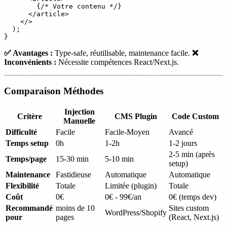
        {/* Votre contenu */}

      </article>

    </>

  );

✅ Avantages :
Type-safe, réutilisable, maintenance facile.
❌
Inconvénients :
Nécessite compétences React/Next.js.
Comparaison Méthodes
Injection
Critère
CMS Plugin
Code Custom
Manuelle
Difficulté
Facile
Facile-Moyen
Avancé
Temps setup
0h
1-2h
1-2 jours
2-5 min (après
Temps/page
15-30 min
5-10 min
setup)
Maintenance
Fastidieuse
Automatique
Automatique
Flexibilité
Totale
Limitée (plugin)
Totale
Coût
0€
0€ - 99€/an
0€ (temps dev)
Recommandé
moins de 10
Sites custom
WordPress/Shopify
pour
pages
(React, Next.js)