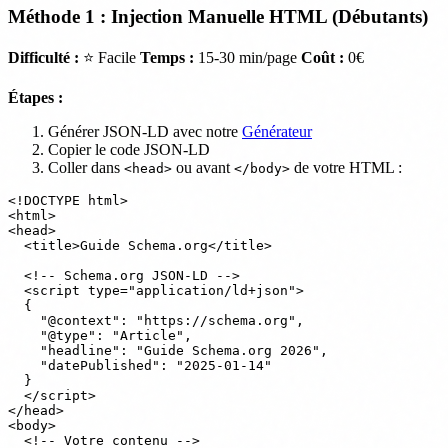
Méthode 1 : Injection Manuelle HTML (Débutants)
Difficulté :
⭐ Facile
Temps :
15-30 min/page
Coût :
0€
Étapes :
Générer JSON-LD avec notre
Générateur
Copier le code JSON-LD
Coller dans
ou avant
de votre HTML :
<head>
</body>
<!DOCTYPE html>

<html>

<head>

  <title>Guide Schema.org</title>

  <!-- Schema.org JSON-LD -->

  <script type="application/ld+json">

  {

    "@context": "https://schema.org",

    "@type": "Article",

    "headline": "Guide Schema.org 2026",

    "datePublished": "2025-01-14"

  }

  </script>

</head>

<body>

  <!-- Votre contenu -->
