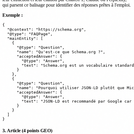
qui parsent ce balisage pour identifier des réponses prêtes à l'emploi.
Exemple :
{

  "@context": "https://schema.org",

  "@type": "FAQPage",

  "mainEntity": [

    {

      "@type": "Question",

      "name": "Qu'est-ce que Schema.org ?",

      "acceptedAnswer": {

        "@type": "Answer",

        "text": "Schema.org est un vocabulaire standard
      }

    },

    {

      "@type": "Question",

      "name": "Pourquoi utiliser JSON-LD plutôt que Mic
      "acceptedAnswer": {

        "@type": "Answer",

        "text": "JSON-LD est recommandé par Google car 
      }

    }

  ]

3. Article (4 points GEO)