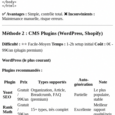
</body>

✅ Avantages :
Simple, contrôle total.
❌ Inconvénients :
Maintenance manuelle, risque erreurs.
Méthode 2 : CMS Plugins (WordPress, Shopify)
Difficulté :
⭐⭐ Facile-Moyen
Temps :
1-2h setup initial
Coût :
0€ -
99€/an (plugin premium)
WordPress (le plus courant)
Plugins recommandés :
Auto-
Plugin
Prix
Types supportés
Note
génération
Gratuit
Organization, Article,
Le plus
Yoast
/
Breadcrumb, FAQ
Partielle
populaire,
SEO
99€/an
(premium)
stable
Gratuit
Meilleur
Rank
/
15+ types, très complet
Excellente
rapport
Math
59€/an
qualité/prix