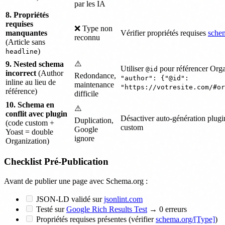
par les IA
8. Propriétés
requises
❌ Type non
manquantes
Vérifier propriétés requises
schem
reconnu
(Article sans
)
headline
⚠️
9. Nested schema
Utiliser
pour référencer Orga
@id
incorrect
(Author
Redondance,
"author": {"@id":
inline au lieu de
maintenance
"https://votresite.com/#or
référence)
difficile
10. Schema en
⚠️
conflit avec plugin
Désactiver auto-génération plugi
Duplication,
(code custom +
custom
Google
Yoast = double
ignore
Organization)
Checklist Pré-Publication
Avant de publier une page avec Schema.org :
JSON-LD validé sur
jsonlint.com
Testé sur
Google Rich Results Test
→ 0 erreurs
Propriétés requises présentes (vérifier
schema.org/[Type]
)