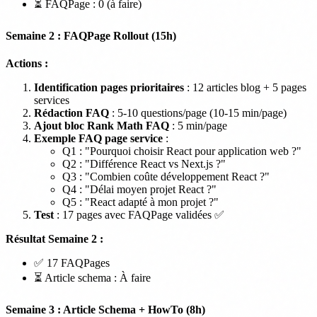
⏳ FAQPage : 0 (à faire)
Semaine 2 : FAQPage Rollout (15h)
Actions :
Identification pages prioritaires
: 12 articles blog + 5 pages
services
Rédaction FAQ
: 5-10 questions/page (10-15 min/page)
Ajout bloc Rank Math FAQ
: 5 min/page
Exemple FAQ page service
:
Q1 : "Pourquoi choisir React pour application web ?"
Q2 : "Différence React vs Next.js ?"
Q3 : "Combien coûte développement React ?"
Q4 : "Délai moyen projet React ?"
Q5 : "React adapté à mon projet ?"
Test
: 17 pages avec FAQPage validées ✅
Résultat Semaine 2 :
✅ 17 FAQPages
⏳ Article schema : À faire
Semaine 3 : Article Schema + HowTo (8h)