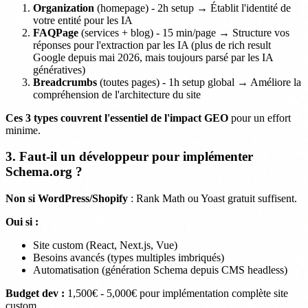
Organization
(homepage) - 2h setup → Établit l'identité de
votre entité pour les IA
FAQPage
(services + blog) - 15 min/page → Structure vos
réponses pour l'extraction par les IA (plus de rich result
Google depuis mai 2026, mais toujours parsé par les IA
génératives)
Breadcrumbs
(toutes pages) - 1h setup global → Améliore la
compréhension de l'architecture du site
Ces 3 types couvrent l'essentiel de l'impact GEO
pour un effort
minime.
3. Faut-il un développeur pour implémenter
Schema.org ?
Non si WordPress/Shopify
: Rank Math ou Yoast gratuit suffisent.
Oui si :
Site custom (React, Next.js, Vue)
Besoins avancés (types multiples imbriqués)
Automatisation (génération Schema depuis CMS headless)
Budget dev :
1,500€ - 5,000€ pour implémentation complète site
custom.