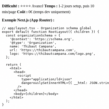
Difficulté :
⭐⭐⭐⭐ Avancé
Temps :
1-2 jours setup, puis 10
min/page
Coût :
0€ (temps dev uniquement)
Exemple Next.js (App Router) :
// app/layout.tsx - Organization schema global

export default function RootLayout({ children }) {

  const organizationSchema = {

    '@context': 'https://schema.org',

    '@type': 'Organization',

    name: 'Thibaut Campana',

    url: 'https://thibautcampana.com',

    logo: 'https://thibautcampana.com/logo.png',

  };

  return (

    <html>

      <head>

        <script

          type="application/ld+json"

          dangerouslySetInnerHTML={{ __html: JSON.strin
        />

      </head>

      <body>{children}</body>

    </html>

  );
