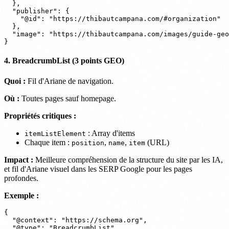
  },

  "publisher": {

    "@id": "https://thibautcampana.com/#organization"

  },

  "image": "https://thibautcampana.com/images/guide-geo
4. BreadcrumbList (3 points GEO)
Quoi :
Fil d'Ariane de navigation.
Où :
Toutes pages sauf homepage.
Propriétés critiques :
: Array d'items
itemListElement
Chaque item :
,
,
(URL)
position
name
item
Impact :
Meilleure compréhension de la structure du site par les IA,
et fil d'Ariane visuel dans les SERP Google pour les pages
profondes.
Exemple :
{

  "@context": "https://schema.org",

  "@type": "BreadcrumbList",
