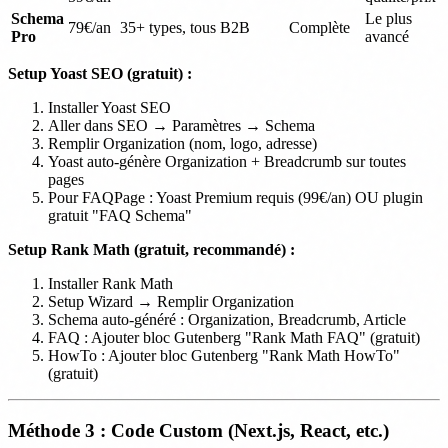
Schema
Le plus
79€/an
35+ types, tous B2B
Complète
Pro
avancé
Setup Yoast SEO (gratuit) :
Installer Yoast SEO
Aller dans SEO → Paramètres → Schema
Remplir Organization (nom, logo, adresse)
Yoast auto-génère Organization + Breadcrumb sur toutes
pages
Pour FAQPage : Yoast Premium requis (99€/an) OU plugin
gratuit "FAQ Schema"
Setup Rank Math (gratuit, recommandé) :
Installer Rank Math
Setup Wizard → Remplir Organization
Schema auto-généré : Organization, Breadcrumb, Article
FAQ : Ajouter bloc Gutenberg "Rank Math FAQ" (gratuit)
HowTo : Ajouter bloc Gutenberg "Rank Math HowTo"
(gratuit)
Méthode 3 : Code Custom (Next.js, React, etc.)