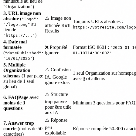
minuscule au lieu de
"Organization")
3. URL image non
⚠️ Image non
absolue
(
"logo":
Toujours URLs absolues :
au
"/logo.png"
affichée Rich
https://votresite.com/logo
lieu de
Results
)
"https://..."
4. Date mal
formatée
❌ Propriété
Format ISO 8601 :
"2025-01-1
(
ignorée
"datePublished":
01-10T14:30:00Z"
)
"10/01/2025"
5. Multiple
⚠️ Confusion
Organization
1 seul Organization sur homepage
schemas
(1 par page
IA, Google
avec
ailleurs
@id
au lieu de 1 seul
ignore extras
global)
⚠️ Structure
6. FAQPage avec
trop pauvre
moins de 3
Minimum 3 questions pour FAQ
pour être utile
questions
aux IA
⚠️ Réponse
7. Answer trop
peu
courte
(moins de 50
Réponse complète 50-300 caract
exploitable
caractères)