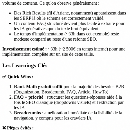
volume de contenu. Ce qu'on observe généralement :
Des Rich Results (fil d'Ariane, notamment) apparaissent dans
les SERP là où le schema est correctement validé.
Un contenu FAQ structuré devient plus facile à extraire pour
les IA génératives que du texte brut équivalent.
Le temps d'implémentation (~33h dans cet exemple) reste
modeste comparé au reste d'une refonte SEO.
Investissement estimé :
~33h (~2 500€ en temps interne) pour une
implémentation complète sur un site de cette taille.
Les Learnings Clés
✅ Quick Wins :
Rank Math gratuit suffit
pour la majorité des besoins B2B
(Organization, Breadcrumb, FAQ, Article, HowTo)
FAQ = priorité
: structurer les questions-réponses aide à la
fois le SEO classique (dropdowns visuels) et l'extraction par
les IA
Breadcrumbs
: amélioration immédiate de la lisibilité de la
navigation, y compris pour les crawlers IA
❌ Pièges évités :