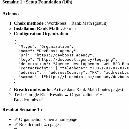
Semaine 1 : Setup Foundation (10h)
Actions :
Choix méthode
: WordPress + Rank Math (gratuit)
Installation Rank Math
: 30 min
Configuration Organization
:
{

  "@type": "Organization",

  "name": "DevBoost Agency",

  "url": "https://devboost.agency",

  "logo": "https://devboost.agency/logo.png",

  "description": "Agence développement web B2B Rea
  "contactPoint": { "telephone": "+33-1-XX-XX-XX-X
  "address": { "addressCountry": "FR", "addressLoc
  "sameAs": ["https://linkedin.com/company/devboos
Breadcrumbs auto
: Activé dans Rank Math (toutes pages)
Test
: Google Rich Results → Organization ✅ +
Breadcrumbs ✅
Résultat Semaine 1 :
✅ Organization schema homepage
✅ Breadcrumbs 45 pages