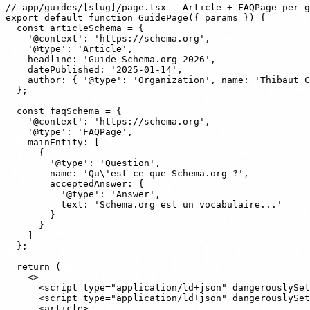
// app/guides/[slug]/page.tsx - Article + FAQPage per g
export default function GuidePage({ params }) {

  const articleSchema = {

    '@context': 'https://schema.org',

    '@type': 'Article',

    headline: 'Guide Schema.org 2026',

    datePublished: '2025-01-14',

    author: { '@type': 'Organization', name: 'Thibaut C
  };

  const faqSchema = {

    '@context': 'https://schema.org',

    '@type': 'FAQPage',

    mainEntity: [

      {

        '@type': 'Question',

        name: 'Qu\'est-ce que Schema.org ?',

        acceptedAnswer: {

          '@type': 'Answer',

          text: 'Schema.org est un vocabulaire...'

        }

      }

    ]

  };

  return (

    <>

      <script type="application/ld+json" dangerouslySet
      <script type="application/ld+json" dangerouslySet
      <article>
