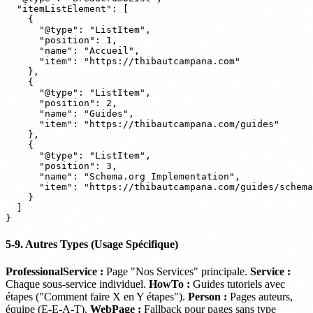
  "itemListElement": [

    {

      "@type": "ListItem",

      "position": 1,

      "name": "Accueil",

      "item": "https://thibautcampana.com"

    },

    {

      "@type": "ListItem",

      "position": 2,

      "name": "Guides",

      "item": "https://thibautcampana.com/guides"

    },

    {

      "@type": "ListItem",

      "position": 3,

      "name": "Schema.org Implementation",

      "item": "https://thibautcampana.com/guides/schema
    }

  ]

5-9. Autres Types (Usage Spécifique)
ProfessionalService :
Page "Nos Services" principale.
Service :
Chaque sous-service individuel.
HowTo :
Guides tutoriels avec
étapes ("Comment faire X en Y étapes").
Person :
Pages auteurs,
équipe (E-E-A-T).
WebPage :
Fallback pour pages sans type