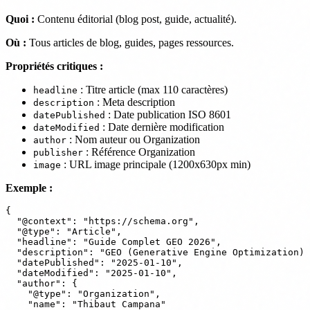
Quoi :
Contenu éditorial (blog post, guide, actualité).
Où :
Tous articles de blog, guides, pages ressources.
Propriétés critiques :
: Titre article (max 110 caractères)
headline
: Meta description
description
: Date publication ISO 8601
datePublished
: Date dernière modification
dateModified
: Nom auteur ou Organization
author
: Référence Organization
publisher
: URL image principale (1200x630px min)
image
Exemple :
{

  "@context": "https://schema.org",

  "@type": "Article",

  "headline": "Guide Complet GEO 2026",

  "description": "GEO (Generative Engine Optimization) 
  "datePublished": "2025-01-10",

  "dateModified": "2025-01-10",

  "author": {

    "@type": "Organization",

    "name": "Thibaut Campana"
