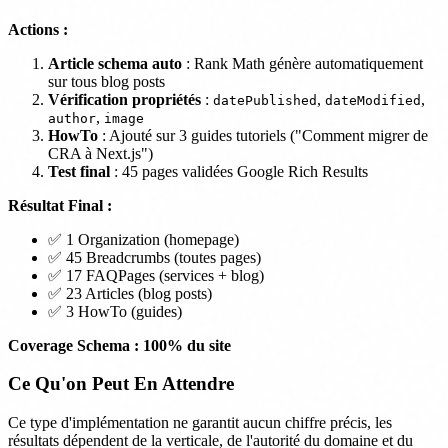
Actions :
Article schema auto
: Rank Math génère automatiquement
sur tous blog posts
Vérification propriétés
:
,
,
datePublished
dateModified
,
author
image
HowTo
: Ajouté sur 3 guides tutoriels ("Comment migrer de
CRA à Next.js")
Test final
: 45 pages validées Google Rich Results
Résultat Final :
✅ 1 Organization (homepage)
✅ 45 Breadcrumbs (toutes pages)
✅ 17 FAQPages (services + blog)
✅ 23 Articles (blog posts)
✅ 3 HowTo (guides)
Coverage Schema : 100% du site
Ce Qu'on Peut En Attendre
Ce type d'implémentation ne garantit aucun chiffre précis, les
résultats dépendent de la verticale, de l'autorité du domaine et du