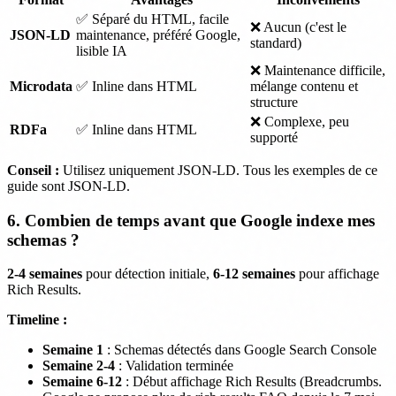
✅ Séparé du HTML, facile
❌ Aucun (c'est le
JSON-LD
maintenance, préféré Google,
standard)
lisible IA
❌ Maintenance difficile,
Microdata
✅ Inline dans HTML
mélange contenu et
structure
❌ Complexe, peu
RDFa
✅ Inline dans HTML
supporté
Conseil :
Utilisez uniquement JSON-LD. Tous les exemples de ce
guide sont JSON-LD.
6. Combien de temps avant que Google indexe mes
schemas ?
2-4 semaines
pour détection initiale,
6-12 semaines
pour affichage
Rich Results.
Timeline :
Semaine 1
: Schemas détectés dans Google Search Console
Semaine 2-4
: Validation terminée
Semaine 6-12
: Début affichage Rich Results (Breadcrumbs.