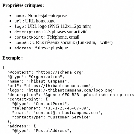
Propriétés critiques :
: Nom légal entreprise
name
: URL homepage
url
: URL logo (PNG 112x112px min)
logo
: 2-3 phrases sur activité
description
: Téléphone, email
contactPoint
: URLs réseaux sociaux (LinkedIn, Twitter)
sameAs
: Adresse physique
address
Exemple :
{

  "@context": "https://schema.org",

  "@type": "Organization",

  "name": "Thibaut Campana",

  "url": "https://thibautcampana.com",

  "logo": "https://thibautcampana.com/logo.png",

  "description": "Agence GEO B2B spécialisée en optimis
  "contactPoint": {

    "@type": "ContactPoint",

    "telephone": "+33-1-23-45-67-89",

    "email": "contact@thibautcampana.com",

    "contactType": "Customer Service"

  },

  "address": {

    "@type": "PostalAddress",
