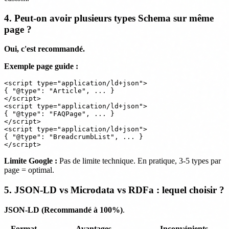
4. Peut-on avoir plusieurs types Schema sur même
page ?
Oui, c'est recommandé.
Exemple page guide :
<script type="application/ld+json">

{ "@type": "Article", ... }

</script>

<script type="application/ld+json">

{ "@type": "FAQPage", ... }

</script>

<script type="application/ld+json">

{ "@type": "BreadcrumbList", ... }

Limite Google :
Pas de limite technique. En pratique, 3-5 types par
page = optimal.
5. JSON-LD vs Microdata vs RDFa : lequel choisir ?
JSON-LD (Recommandé à 100%)
.
Format
Avantages
Inconvénients