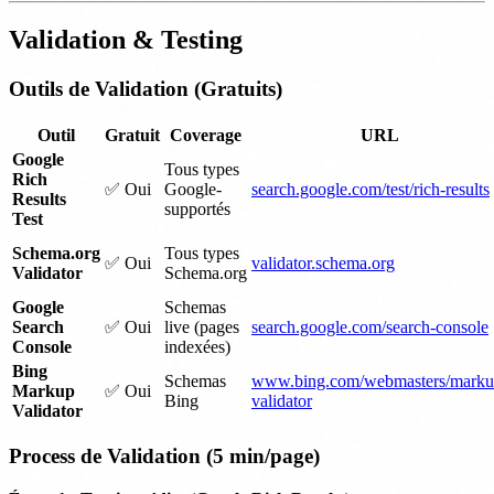
Validation & Testing
Outils de Validation (Gratuits)
Outil
Gratuit
Coverage
URL
Google
Tous types
Rich
✅ Oui
Google-
search.google.com/test/rich-results
Results
supportés
Test
Schema.org
Tous types
✅ Oui
validator.schema.org
Validator
Schema.org
Google
Schemas
Search
✅ Oui
live (pages
search.google.com/search-console
Console
indexées)
Bing
Schemas
www.bing.com/webmasters/marku
Markup
✅ Oui
Bing
validator
Validator
Process de Validation (5 min/page)