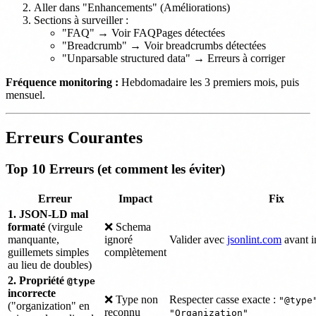
Aller dans "Enhancements" (Améliorations)
Sections à surveiller :
"FAQ" → Voir FAQPages détectées
"Breadcrumb" → Voir breadcrumbs détectées
"Unparsable structured data" → Erreurs à corriger
Fréquence monitoring :
Hebdomadaire les 3 premiers mois, puis
mensuel.
Erreurs Courantes
Top 10 Erreurs (et comment les éviter)
Erreur
Impact
Fix
1. JSON-LD mal
formaté
(virgule
❌ Schema
manquante,
ignoré
Valider avec
jsonlint.com
avant i
guillemets simples
complètement
au lieu de doubles)
2. Propriété
@type
incorrecte
❌ Type non
Respecter casse exacte :
"@type
("organization" en
reconnu
"Organization"