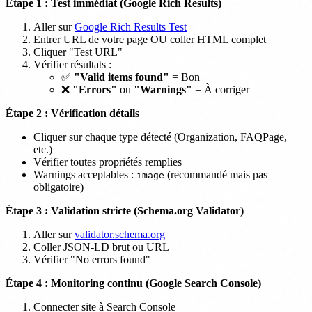
Étape 1 : Test immédiat (Google Rich Results)
Aller sur
Google Rich Results Test
Entrer URL de votre page OU coller HTML complet
Cliquer "Test URL"
Vérifier résultats :
✅
"Valid items found"
= Bon
❌
"Errors"
ou
"Warnings"
= À corriger
Étape 2 : Vérification détails
Cliquer sur chaque type détecté (Organization, FAQPage,
etc.)
Vérifier toutes propriétés remplies
Warnings acceptables :
(recommandé mais pas
image
obligatoire)
Étape 3 : Validation stricte (Schema.org Validator)
Aller sur
validator.schema.org
Coller JSON-LD brut ou URL
Vérifier "No errors found"
Étape 4 : Monitoring continu (Google Search Console)
Connecter site à Search Console