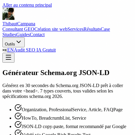
Aller au contenu principal
Thibaut
Campana
Consultant GEO
Création site web
Services
Résultats
Case
Studies
Guides
Contact
Outils
EN
Audit SEO IA Gratuit
⌘
K
Générateur Schema.org JSON-LD
Générez en 30 secondes du Schema.org JSON-LD prêt à coller
dans votre <head>. 7 types couverts, tous valides selon les
spécifications schema.org 2026.
Organization, ProfessionalService, Article, FAQPage
HowTo, BreadcrumbList, Service
JSON-LD copy-paste, format recommandé par Google
Validé via Google Rich Results Test